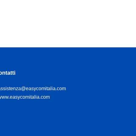
ntatti
assistenza@easycomitalia.com
www.easycomitalia.com